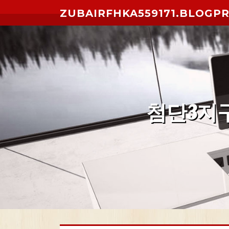
Skip to content
ZUBAIRFHKA559171.BLOGP
첨단3지구