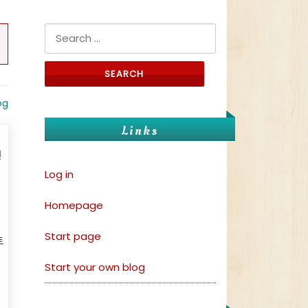
Search for:
og
Links
진
Log in
넓
Homepage
Start page
트
Start your own blog